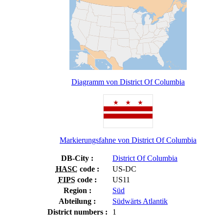
Diagramm von District Of Columbia
Markierungsfahne von District Of Columbia
DB-City :
District Of Columbia
HASC
code :
US-DC
FIPS
code :
US11
Region :
Süd
Abteilung :
Südwärts Atlantik
District numbers :
1