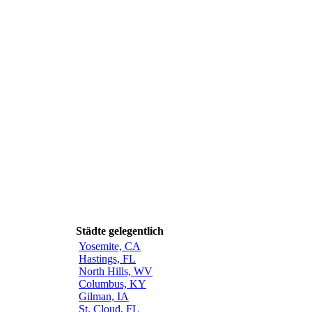
Städte gelegentlich
Yosemite, CA
Hastings, FL
North Hills, WV
Columbus, KY
Gilman, IA
St. Cloud, FL