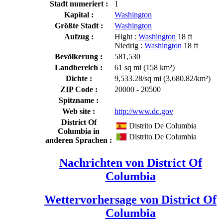
Stadt numeriert :
1
Kapital :
Washington
Größte Stadt :
Washington
Aufzug :
Hight :
Washington
18 ft
Niedrig :
Washington
18 ft
Bevölkerung :
581,530
Landbereich :
61 sq mi (158 km²)
Dichte :
9,533.28/sq mi (3,680.82/km²)
ZIP
Code :
20000 - 20500
Spitzname :
Web site :
http://www.dc.gov
District Of
Distrito De Columbia
Columbia in
Distrito De Columbia
anderen Sprachen :
Nachrichten von District Of
Columbia
Wettervorhersage von District Of
Columbia