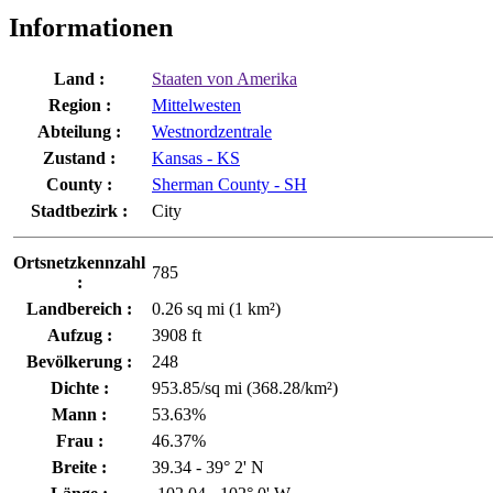
Informationen
Land :
Staaten von Amerika
Region :
Mittelwesten
Abteilung :
Westnordzentrale
Zustand :
Kansas - KS
County :
Sherman County - SH
Stadtbezirk :
City
Ortsnetzkennzahl
785
:
Landbereich :
0.26 sq mi (1 km²)
Aufzug :
3908 ft
Bevölkerung :
248
Dichte :
953.85/sq mi (368.28/km²)
Mann :
53.63%
Frau :
46.37%
Breite :
39.34 - 39° 2' N