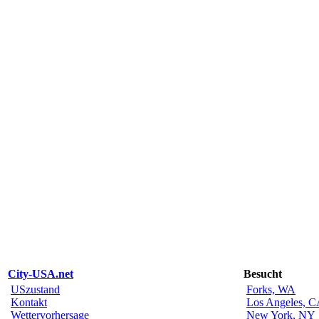
City-USA.net
Besucht
USzustand
Forks, WA
Kontakt
Los Angeles, 
Wettervorhersage
New York, NY