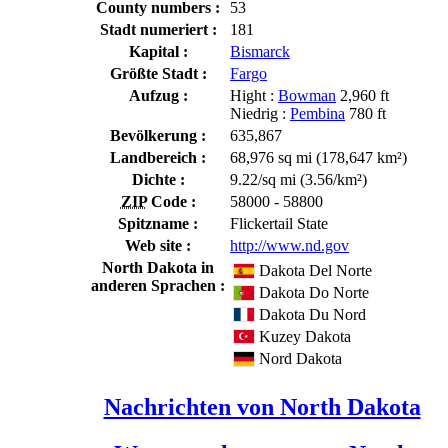
County numbers :
53
Stadt numeriert :
181
Kapital :
Bismarck
Größte Stadt :
Fargo
Aufzug :
Hight :
Bowman
2,960 ft
Niedrig :
Pembina
780 ft
Bevölkerung :
635,867
Landbereich :
68,976 sq mi (178,647 km²)
Dichte :
9.22/sq mi (3.56/km²)
ZIP
Code :
58000 - 58800
Spitzname :
Flickertail State
Web site :
http://www.nd.gov
North Dakota in
Dakota Del Norte
anderen Sprachen :
Dakota Do Norte
Dakota Du Nord
Kuzey Dakota
Nord Dakota
Nachrichten von North Dakota