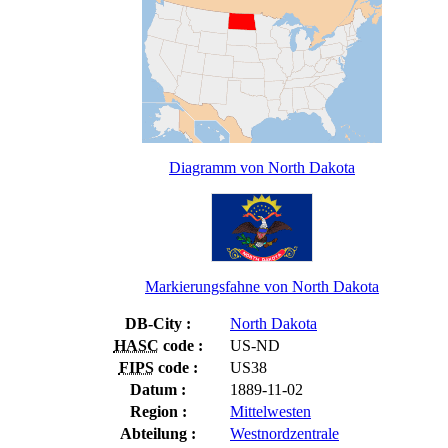
Diagramm von North Dakota
Markierungsfahne von North Dakota
DB-City :
North Dakota
HASC
code :
US-ND
FIPS
code :
US38
Datum :
1889-11-02
Region :
Mittelwesten
Abteilung :
Westnordzentrale