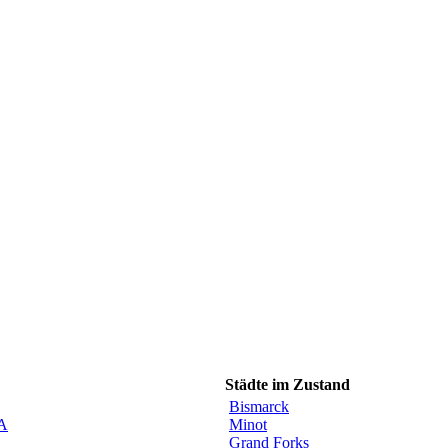
Städte im Zustand
Bismarck
CA
Minot
Grand Forks