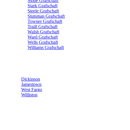
Slope Grafschaft
Stark Grafschaft
Steele Grafschaft
Stutsman Grafschaft
Towner Grafschaft
Traill Grafschaft
Walsh Grafschaft
Ward Grafschaft
Wells Grafschaft
Williams Grafschaft
Dickinson
Jamestown
West Fargo
Williston