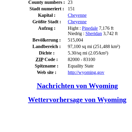
County numbers :
23
Stadt numeriert :
151
Kapital :
Cheyenne
Größte Stadt :
Cheyenne
Aufzug :
Hight :
Pinedale
7,176 ft
Niedrig :
Sheridan
3,742 ft
Bevölkerung :
515,004
Landbereich :
97,100 sq mi (251,488 km²)
Dichte :
5.30/sq mi (2.05/km²)
ZIP
Code :
82000 - 83100
Spitzname :
Equality State
Web site :
http://wyoming.gov
Nachrichten von Wyoming
Wettervorhersage von Wyoming