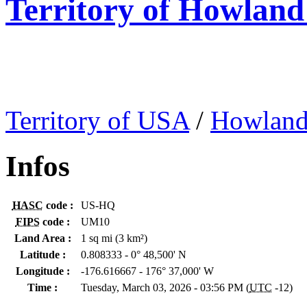
Territory of Howland
Territory of USA
/
Howland
Infos
HASC
code :
US-HQ
FIPS
code :
UM10
Land Area :
1 sq mi (3 km²)
Latitude :
0.808333 - 0° 48,500' N
Longitude :
-176.616667 - 176° 37,000' W
Time :
Tuesday, March 03, 2026 - 03:56 PM (
UTC
-12)