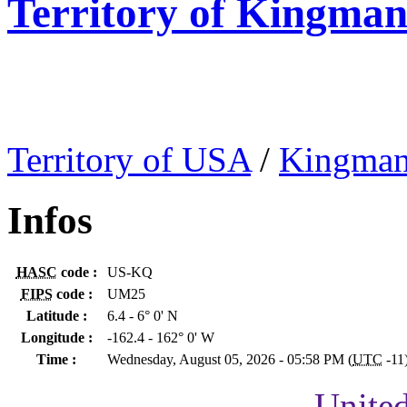
Territory of Kingman
Territory of USA
/
Kingman
Infos
HASC
code :
US-KQ
FIPS
code :
UM25
Latitude :
6.4 - 6° 0' N
Longitude :
-162.4 - 162° 0' W
Time :
Wednesday, August 05, 2026 - 05:58 PM (
UTC
-11
United