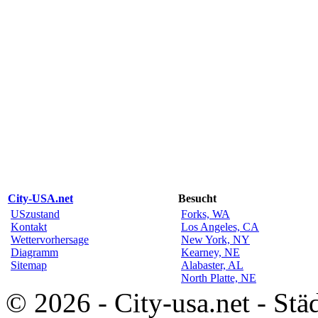
City-USA.net
Besucht
USzustand
Forks, WA
Kontakt
Los Angeles, CA
Wettervorhersage
New York, NY
Diagramm
Kearney, NE
Sitemap
Alabaster, AL
North Platte, NE
© 2026 - City-usa.net - Stä