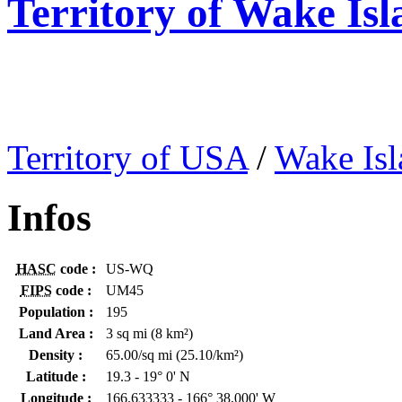
Territory of Wake Is
Territory of USA
/
Wake Isl
Infos
HASC
code :
US-WQ
FIPS
code :
UM45
Population :
195
Land Area :
3 sq mi (8 km²)
Density :
65.00/sq mi (25.10/km²)
Latitude :
19.3 - 19° 0' N
Longitude :
166.633333 - 166° 38,000' W